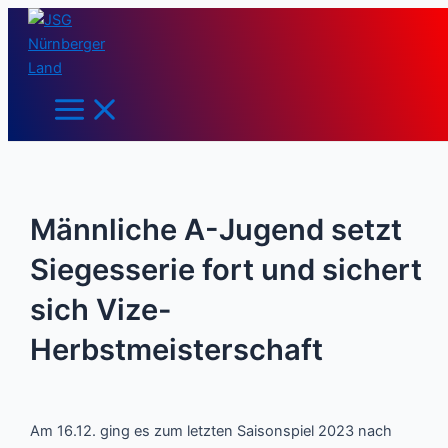
Main
Zum
Post
Menu
Inhalt
navigation
springen
Männliche A-Jugend setzt
Siegesserie fort und sichert
sich Vize-
Herbstmeisterschaft
Am 16.12. ging es zum letzten Saisonspiel 2023 nach