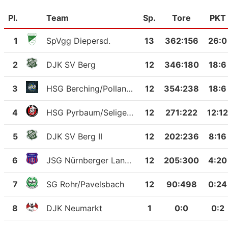
Pl.
Team
Sp.
Tore
PKT
1
SpVgg Diepersd.
13
362
:
156
26:0
2
DJK SV Berg
12
346
:
180
18:6
3
HSG Berching/Pollanten
12
354
:
238
18:6
4
HSG Pyrbaum/Seligenporten
12
271
:
222
12:12
5
DJK SV Berg II
12
202
:
236
8:16
6
JSG Nürnberger Land II
12
205
:
300
4:20
7
SG Rohr/Pavelsbach
12
90
:
498
0:24
8
DJK Neumarkt
1
0
:
0
0:2