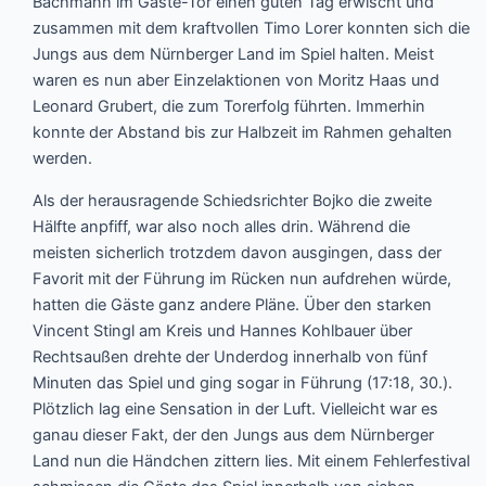
Bachmann im Gäste-Tor einen guten Tag erwischt und
zusammen mit dem kraftvollen Timo Lorer konnten sich die
Jungs aus dem Nürnberger Land im Spiel halten. Meist
waren es nun aber Einzelaktionen von Moritz Haas und
Leonard Grubert, die zum Torerfolg führten. Immerhin
konnte der Abstand bis zur Halbzeit im Rahmen gehalten
werden.
Als der herausragende Schiedsrichter Bojko die zweite
Hälfte anpfiff, war also noch alles drin. Während die
meisten sicherlich trotzdem davon ausgingen, dass der
Favorit mit der Führung im Rücken nun aufdrehen würde,
hatten die Gäste ganz andere Pläne. Über den starken
Vincent Stingl am Kreis und Hannes Kohlbauer über
Rechtsaußen drehte der Underdog innerhalb von fünf
Minuten das Spiel und ging sogar in Führung (17:18, 30.).
Plötzlich lag eine Sensation in der Luft. Vielleicht war es
ganau dieser Fakt, der den Jungs aus dem Nürnberger
Land nun die Händchen zittern lies. Mit einem Fehlerfestival