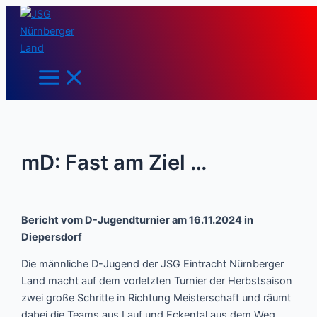
Main
Zum
Post
Menu
Inhalt
navigation
springen
mD: Fast am Ziel …
Bericht vom D-Jugendturnier am 16.11.2024 in
Diepersdorf
Die männliche D-Jugend der JSG Eintracht Nürnberger
Land macht auf dem vorletzten Turnier der Herbstsaison
zwei große Schritte in Richtung Meisterschaft und räumt
dabei die Teams aus Lauf und Eckental aus dem Weg.