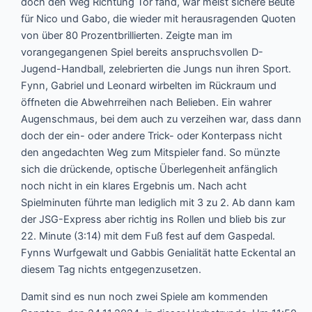
doch den Weg Richtung Tor fand, war meist sichere Beute
für Nico und Gabo, die wieder mit herausragenden Quoten
von über 80 Prozentbrillierten. Zeigte man im
vorangegangenen Spiel bereits anspruchsvollen D-
Jugend-Handball, zelebrierten die Jungs nun ihren Sport.
Fynn, Gabriel und Leonard wirbelten im Rückraum und
öffneten die Abwehrreihen nach Belieben. Ein wahrer
Augenschmaus, bei dem auch zu verzeihen war, dass dann
doch der ein- oder andere Trick- oder Konterpass nicht
den angedachten Weg zum Mitspieler fand. So münzte
sich die drückende, optische Überlegenheit anfänglich
noch nicht in ein klares Ergebnis um. Nach acht
Spielminuten führte man lediglich mit 3 zu 2. Ab dann kam
der JSG-Express aber richtig ins Rollen und blieb bis zur
22. Minute (3:14) mit dem Fuß fest auf dem Gaspedal.
Fynns Wurfgewalt und Gabbis Genialität hatte Eckental an
diesem Tag nichts entgegenzusetzen.
Damit sind es nun noch zwei Spiele am kommenden