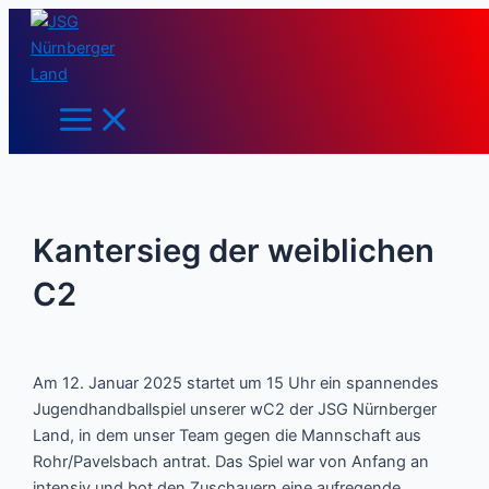
Main
Zum
Post
Menu
Inhalt
navigation
springen
Kantersieg der weiblichen
C2
Am 12. Januar 2025 startet um 15 Uhr ein spannendes
Jugendhandballspiel unserer wC2 der JSG Nürnberger
Land, in dem unser Team gegen die Mannschaft aus
Rohr/Pavelsbach antrat. Das Spiel war von Anfang an
intensiv und bot den Zuschauern eine aufregende